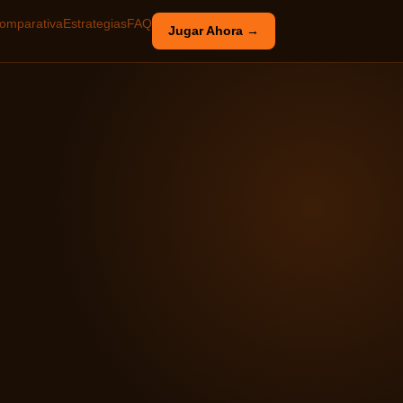
omparativa
Estrategias
FAQ
Jugar Ahora →