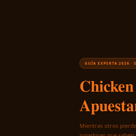
GUÍA EXPERTA 2026 · 
Chicken
Apuestan
Mientras otros pierd
jugadores que saben l