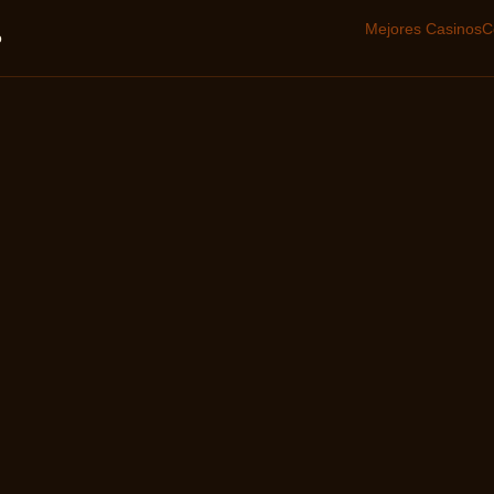
Mejores Casinos
C
o