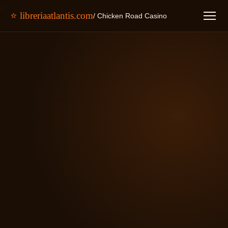
>
⭐ libreriaatlantis.com
/ Chicken Road Casino