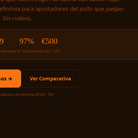
efinitiva para apostadores del pollo que juegan
. Sin rodeos.
9
97%
€500
 AHORA
RTP MÁXIMO
BONO TOP
nos →
Ver Comparativa
 casinos con licencia DGOJ · 18+