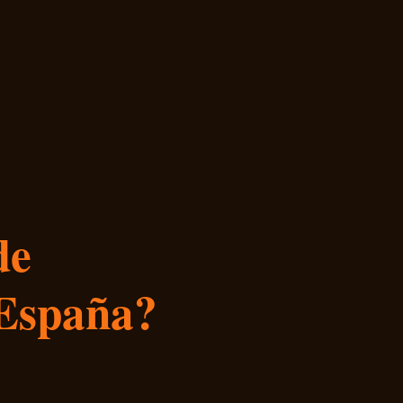
de
 España?