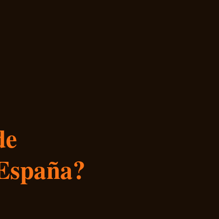
de
 España?