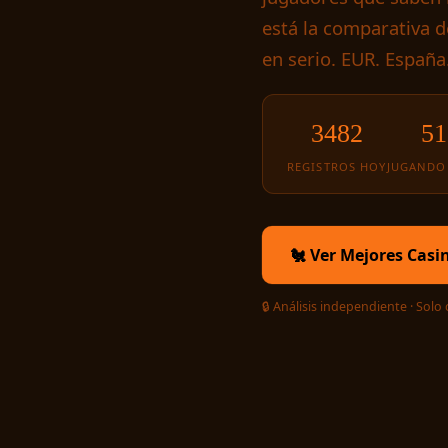
está la comparativa d
en serio. EUR. España
3482
51
REGISTROS HOY
JUGANDO
🐔 Ver Mejores Casi
🔒 Análisis independiente · Solo