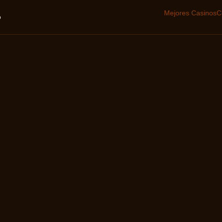
Mejores Casinos
C
o