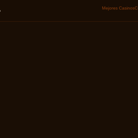
Mejores Casinos
C
o