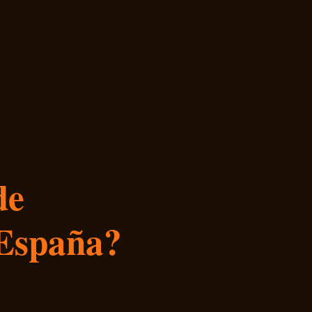
de
 España?