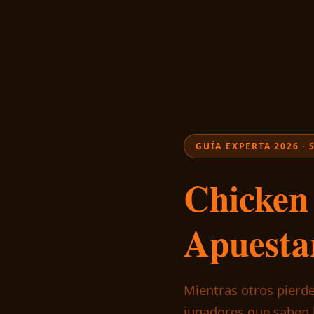
GUÍA EXPERTA 2026 · 
Chicken
Apuestan
Mientras otros pierd
jugadores que saben l