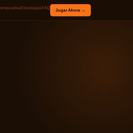
omparativa
Estrategias
FAQ
Jugar Ahora →