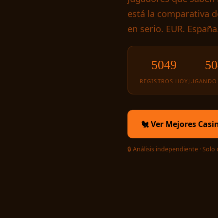
está la comparativa d
en serio. EUR. España
5049
50
REGISTROS HOY
JUGANDO
🐔 Ver Mejores Casi
🔒 Análisis independiente · Solo