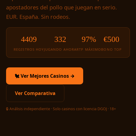
apostadores del pollo que juegan en serio.
EUR. España. Sin rodeos.
4409
332
97%
€500
REGISTROS HOY
JUGANDO AHORA
RTP MÁXIMO
BONO TOP
🐔 Ver Mejores Casinos →
Ver Comparativa
🔒 Análisis independiente · Solo casinos con licencia DGOJ · 18+