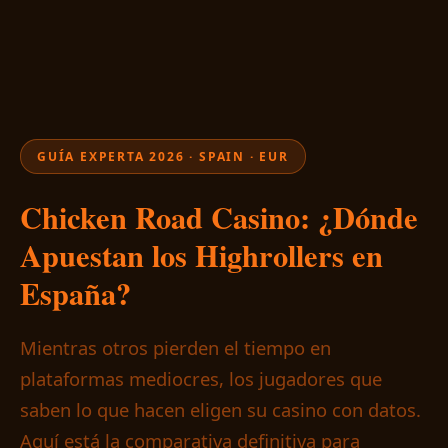
GUÍA EXPERTA 2026 · SPAIN · EUR
Chicken Road Casino: ¿Dónde
Apuestan los Highrollers en
España?
Mientras otros pierden el tiempo en
plataformas mediocres, los jugadores que
saben lo que hacen eligen su casino con datos.
Aquí está la comparativa definitiva para