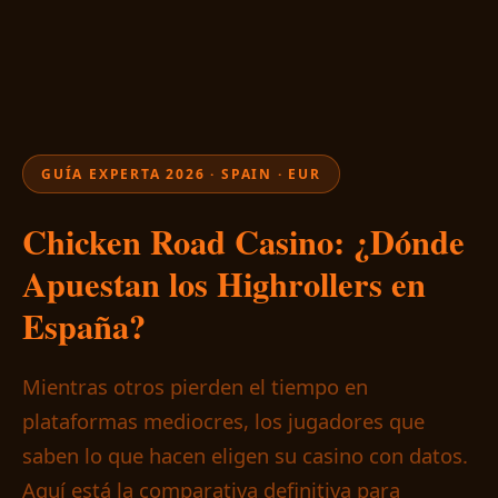
GUÍA EXPERTA 2026 · SPAIN · EUR
Chicken Road Casino: ¿Dónde
Apuestan los Highrollers en
España?
Mientras otros pierden el tiempo en
plataformas mediocres, los jugadores que
saben lo que hacen eligen su casino con datos.
Aquí está la comparativa definitiva para