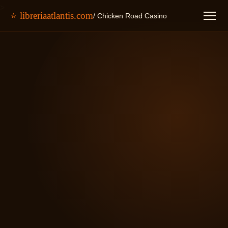
>
⭐ libreriaatlantis.com
/ Chicken Road Casino