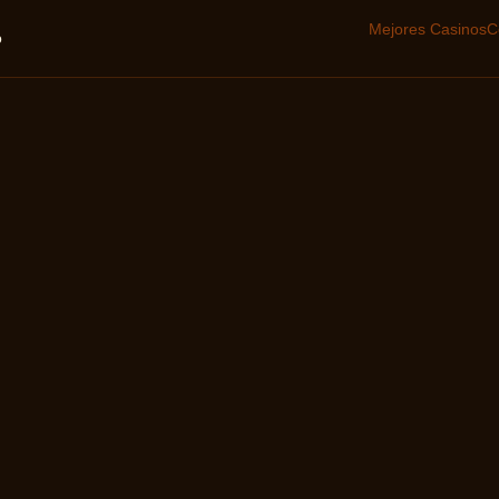
Mejores Casinos
C
o