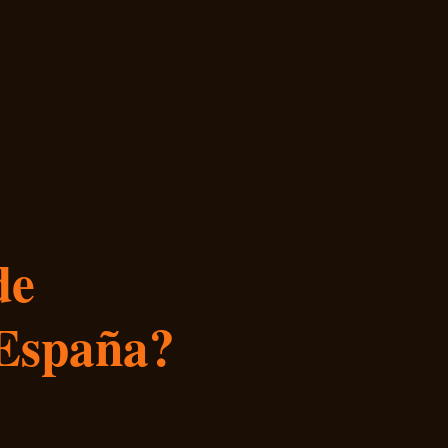
de
 España?