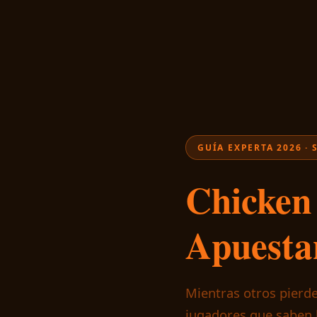
GUÍA EXPERTA 2026 · 
Chicken
Apuestan
Mientras otros pierd
jugadores que saben l