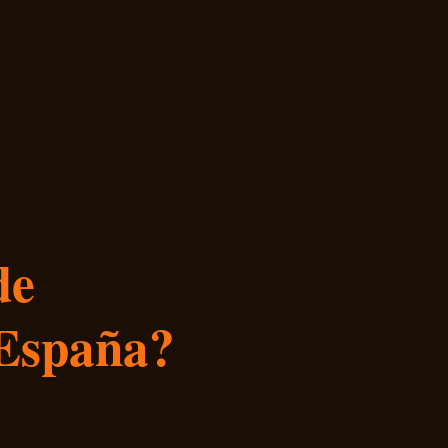
de
 España?