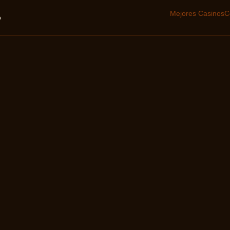
Mejores Casinos
C
o