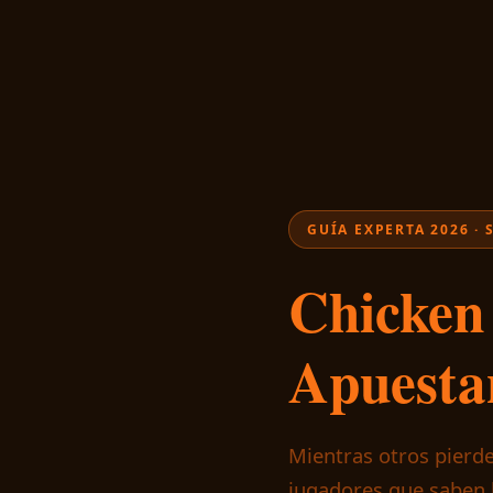
GUÍA EXPERTA 2026 · 
Chicken
Apuestan
Mientras otros pierd
jugadores que saben l