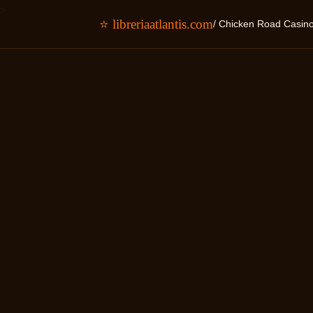
>
⭐ libreriaatlantis.com
/ Chicken Road Casin