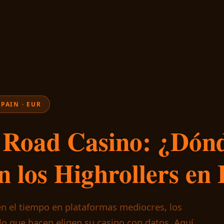
SPAIN · EUR
 Road Casino: ¿Dón
 los Highrollers en
en el tiempo en plataformas mediocres, los
o que hacen eligen su casino con datos. Aquí